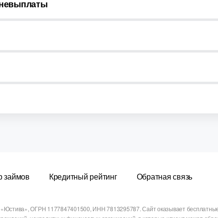
 невыплаты
р займов
Кредитный рейтинг
Обратная связь
 «Юстива», ОГРН 1177847401500, ИНН 7813295787. Сайт оказывает бесплатные у